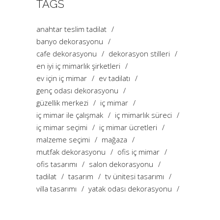
TAGS
anahtar teslim tadilat
banyo dekorasyonu
cafe dekorasyonu
dekorasyon stilleri
en iyi iç mimarlık şirketleri
ev için iç mimar
ev tadilatı
genç odası dekorasyonu
güzellik merkezi
iç mimar
iç mimar ile çalışmak
iç mimarlık süreci
iç mimar seçimi
iç mimar ücretleri
malzeme seçimi
mağaza
mutfak dekorasyonu
ofis iç mimar
ofis tasarımı
salon dekorasyonu
tadilat
tasarım
tv ünitesi tasarımı
villa tasarımı
yatak odası dekorasyonu