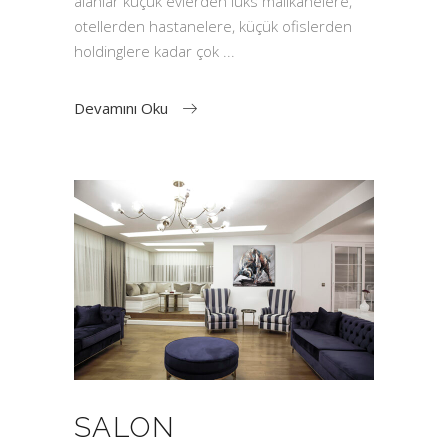
alanlar küçük evlerden lüks malikanelere,
otellerden hastanelere, küçük ofislerden
holdinglere kadar çok
Devamını Oku
SALON