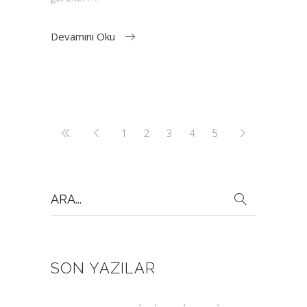
Devamını Oku
1
2
3
4
5
Search
for:
SON YAZILAR