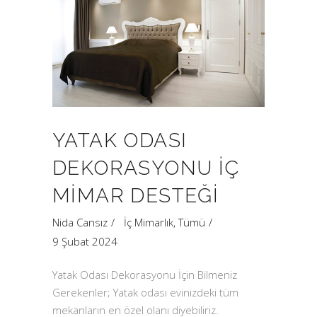
YATAK ODASI
DEKORASYONU İÇ
MIMAR DESTEĞI
Nida Cansız
İç Mimarlık
,
Tümü
9 Şubat 2024
Yatak Odası Dekorasyonu İçin Bilmeniz
Gerekenler; Yatak odası evinizdeki tüm
mekanların en özel olanı diyebiliriz.