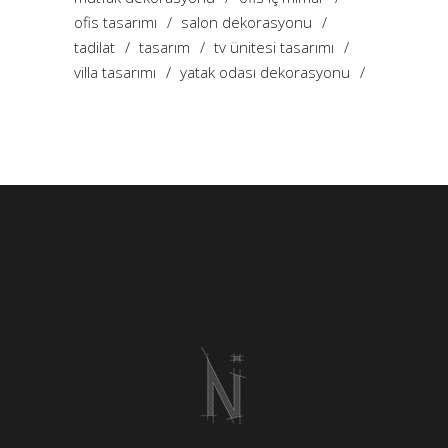
ofis tasarımı
salon dekorasyonu
tadilat
tasarım
tv ünitesi tasarımı
villa tasarımı
yatak odası dekorasyonu