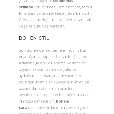
yaramayan öğelere
iskandinav
stilinde
yer verilmez. Temiz hatlara, temel
formalara ve düz renklere hakim bir stildir.
Genel olarak doğal malzemeler kullanarak
doğa ile bütünleşmektedir.
BOHEM STIL
Son dönemde muhtemelen adını sıkça
duyduğunuz popüler bir stildir. Çingene
anlamına gelen ‘La Boheme’ kelimesine
dayanmaktadır. Eski mobilyalar ve
aydınlatma elemanları, dünyanın her
yerinden ilham alan kumaş ve kilimler, bit
pazarından satın alınan ürünler,
seyahatlerde toplanan hatıralar bu tarzın
olmazsa olmazlarıdır.
Bohem
tarz
tasarımlar kullanıcının zevkine göre
yapılmalı ve o kişiyi yansıtmalıdır. Cesur