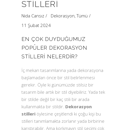
STILLERI
Nida Cansız
Dekorasyon
,
Tümü
11 Şubat 2024
EN ÇOK DUYDUĞUMUZ
POPÜLER DEKORASYON
STILLERI NELERDIR?
İç mekan tasarımlarına yada dekorasyona
başlamadan önce bir stil belirlenmesi
gerekir. Öyle ki günümüzde stilsiz bir
tasarım bile artık bir stil diyebiliriz. Yada tek
bir stilde değil bir kaç stili bir arada
kullanmakta bir stildir.
Dekorasyon
stilleri
öylesine çeşitlendi ki çoğu kişi bu
stilleri tanımlamakta zorlanır yada birbirine
karıştırabilir. Ama korkmayın stil seçimi çok