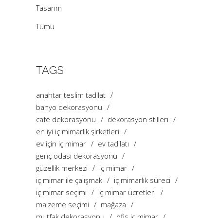
Tasarım
Tümü
TAGS
anahtar teslim tadilat
banyo dekorasyonu
cafe dekorasyonu
dekorasyon stilleri
en iyi iç mimarlık şirketleri
ev için iç mimar
ev tadilatı
genç odası dekorasyonu
güzellik merkezi
iç mimar
iç mimar ile çalışmak
iç mimarlık süreci
iç mimar seçimi
iç mimar ücretleri
malzeme seçimi
mağaza
mutfak dekorasyonu
ofis iç mimar