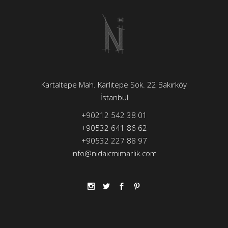
Kartaltepe Mah. Karlıtepe Sok. 22 Bakırköy
İstanbul
+90212 542 38 01
+90532 641 86 62
+90532 227 88 97
info@nidaicmimarlik.com