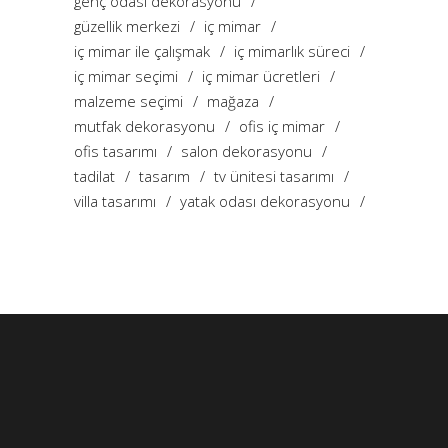
genç odası dekorasyonu
güzellik merkezi
iç mimar
iç mimar ile çalışmak
iç mimarlık süreci
iç mimar seçimi
iç mimar ücretleri
malzeme seçimi
mağaza
mutfak dekorasyonu
ofis iç mimar
ofis tasarımı
salon dekorasyonu
tadilat
tasarım
tv ünitesi tasarımı
villa tasarımı
yatak odası dekorasyonu