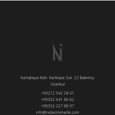
Kartaltepe Mah. Karlıtepe Sok. 22 Bakırköy
İstanbul
+90212 542 38 01
+90532 641 86 62
+90532 227 88 97
info@nidaicmimarlik.com