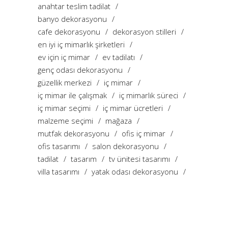
anahtar teslim tadilat
banyo dekorasyonu
cafe dekorasyonu
dekorasyon stilleri
en iyi iç mimarlık şirketleri
ev için iç mimar
ev tadilatı
genç odası dekorasyonu
güzellik merkezi
iç mimar
iç mimar ile çalışmak
iç mimarlık süreci
iç mimar seçimi
iç mimar ücretleri
malzeme seçimi
mağaza
mutfak dekorasyonu
ofis iç mimar
ofis tasarımı
salon dekorasyonu
tadilat
tasarım
tv ünitesi tasarımı
villa tasarımı
yatak odası dekorasyonu