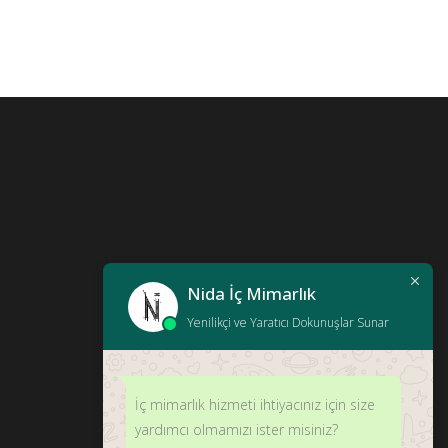
Nida İç Mimarlık
Yenilikçi ve Yaratıcı Dokunuşlar Sunar
İç mimarlık hizmeti ihtiyacınız için size
yardımcı olmamızı ister misiniz?