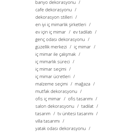
banyo dekorasyonu
cafe dekorasyonu
dekorasyon stilleri
en iyi iç mimarlık şirketleri
ev için iç mimar
ev tadilatı
genç odası dekorasyonu
güzellik merkezi
iç mimar
iç mimar ile çalışmak
iç mimarlık süreci
iç mimar seçimi
iç mimar ücretleri
malzeme seçimi
mağaza
mutfak dekorasyonu
ofis iç mimar
ofis tasarımı
salon dekorasyonu
tadilat
tasarım
tv ünitesi tasarımı
villa tasarımı
yatak odası dekorasyonu