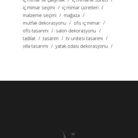
iç mimar seçimi
iç mimar ücretleri
malzeme seçimi
mağaza
mutfak dekorasyonu
ofis iç mimar
ofis tasarımı
salon dekorasyonu
tadilat
tasarım
tv ünitesi tasarımı
villa tasarımı
yatak odası dekorasyonu