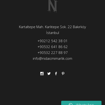
Kartaltepe Mah. Karlıtepe Sok. 22 Bakırköy
İstanbul
+90212 542 38 01
+90532 641 86 62
+90532 227 88 97
info@nidaicmimarlik.com