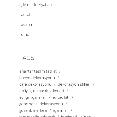
İç Mimarlık Fiyatları
Tadilat
Tasarım
Tümü
TAGS
anahtar teslim tadilat
banyo dekorasyonu
cafe dekorasyonu
dekorasyon stilleri
en iyi iç mimarlık şirketleri
ev için iç mimar
ev tadilatı
genç odası dekorasyonu
güzellik merkezi
iç mimar
iç mimar ile çalışmak
iç mimarlık süreci