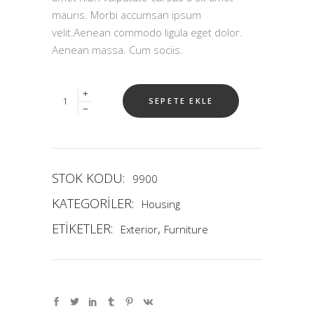
mauris. Morbi accumsan ipsum
velit.Aenean commodo ligula eget dolor.
Aenean massa. Cum sociis.
Quantity
SEPETE EKLE
STOK KODU:
9900
KATEGORILER:
Housing
ETIKETLER:
,
Exterior
Furniture