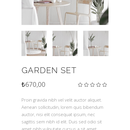
GARDEN SET
₺
670,00
1
müşteri
puanına
dayanara
Proin gravida nibh vel velit auctor aliquet.
5
Aenean sollicitudin, lorem quis bibendum
üzerinde
5.00
auctor, nisi elit consequat ipsum, nec
puan
aldı
sagittis sem nibh id elit. Duis sed odio sit
amet nibh vulputate cursus a sit amet