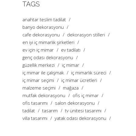
TAGS
anahtar teslim tadilat
banyo dekorasyonu
cafe dekorasyonu
dekorasyon stilleri
en iyi iç mimarlık şirketleri
ev için iç mimar
ev tadilatı
genç odası dekorasyonu
güzellik merkezi
iç mimar
iç mimar ile çalışmak
iç mimarlık süreci
iç mimar seçimi
iç mimar ücretleri
malzeme seçimi
mağaza
mutfak dekorasyonu
ofis iç mimar
ofis tasarımı
salon dekorasyonu
tadilat
tasarım
tv ünitesi tasarımı
villa tasarımı
yatak odası dekorasyonu