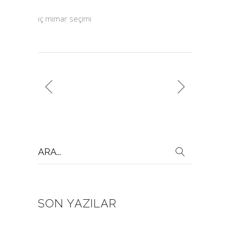
iç mimar seçimi
Search
for:
SON YAZILAR