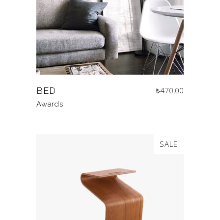
BED
₺
470,00
Awards
SALE