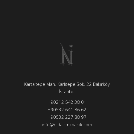
Kartaltepe Mah. Karlıtepe Sok. 22 Bakırköy
İstanbul
+90212 542 38 01
+90532 641 86 62
+90532 227 88 97
info@nidaicmimarlik.com