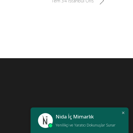
Tem 34 İstanbul Ofis
Nida İç Mimarlık
Yenilikçi ve Yaratıcı Dokunuşlar Sunar